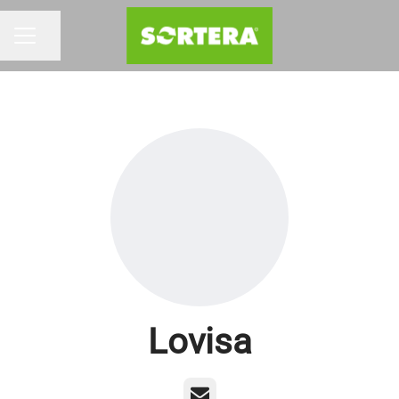
Dela sidan
KARRIÄRMENY
Lovisa
E-post