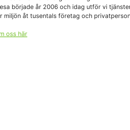
esa började år 2006 och idag utför vi tjänst
ör miljön åt tusentals företag och privatperson
m oss här