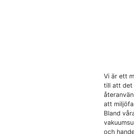
Vi är ett 
till att d
återanvänd
att miljöf
Bland våra
vakuumsug
och handel