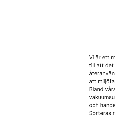
Vi är ett 
till att d
återanvänd
att miljöf
Bland våra
vakuumsug
och handel
Sorteras r