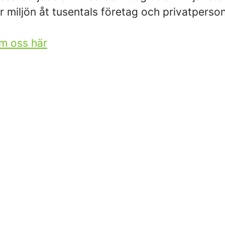
ör miljön åt tusentals företag och privatperson
m oss här