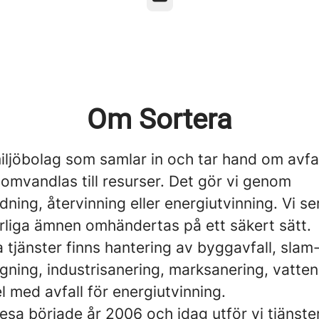
Om Sortera
miljöbolag som samlar in och tar hand om avfa
et omvandlas till resurser. Det gör vi genom
ning, återvinning eller energiutvinning. Vi ser
arliga ämnen omhändertas på ett säkert sätt.
 tjänster finns hantering av byggavfall, slam
ning, industrisanering, marksanering, vatten
 med avfall för energiutvinning.
esa började år 2006 och idag utför vi tjänst