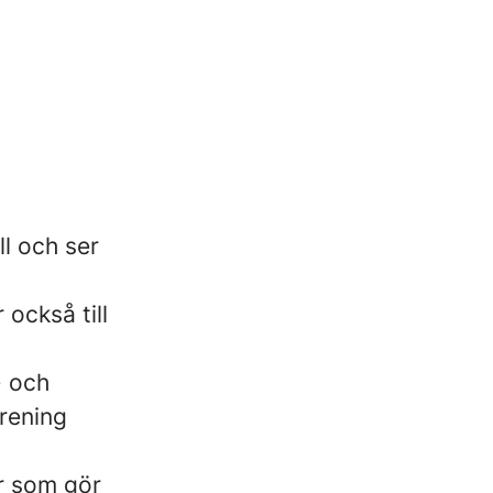
ll och ser
 också till
- och
rening
er som gör