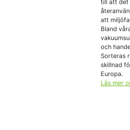
till att d
återanvänd
att miljöf
Bland våra
vakuumsug
och handel
Sorteras r
skillnad f
Europa.
Läs mer o