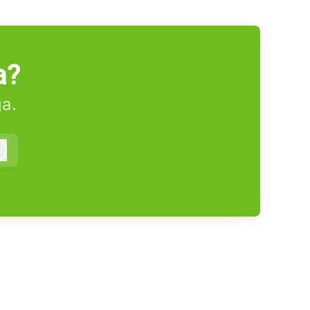
a?
ga.
Logga in