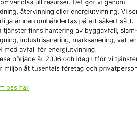
et omvandlas till resurser. Det gör vi genom
ning, återvinning eller energiutvinning. Vi ser
arliga ämnen omhändertas på ett säkert sätt.
 tjänster finns hantering av byggavfall, slam
ning, industrisanering, marksanering, vatten
 med avfall för energiutvinning.
esa började år 2006 och idag utför vi tjänst
ör miljön åt tusentals företag och privatperson
m oss här