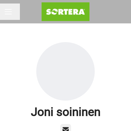
Dela sidan
KARRIÄRMENY
Joni soininen
E-post