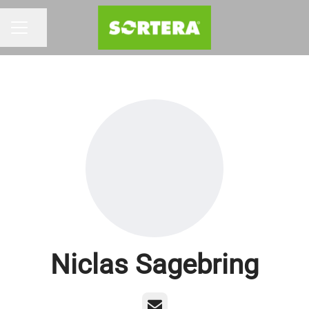
Dela sidan
KARRIÄRMENY
Niclas Sagebring
E-post